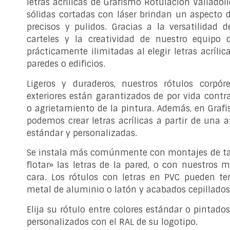
letras acrílicas de Grafismo Rotulación Valladoli
sólidas cortadas con láser brindan un aspecto d
precisos y pulidos. Gracias a la versatilidad de
carteles y la creatividad de nuestro equipo 
prácticamente ilimitadas al elegir letras acríli
paredes o edificios.
Ligeros y duraderos, nuestros rótulos corpór
exteriores están garantizados de por vida contra
o agrietamiento de la pintura. Además, en Grafi
podemos crear letras acrílicas a partir de una 
estándar y personalizadas.
Se instala más comúnmente con montajes de ta
flotar» las letras de la pared, o con nuestros 
cara. Los rótulos con letras en PVC pueden t
metal de aluminio o latón y acabados cepillados
Elija su rótulo entre colores estándar o pintado
personalizados con el RAL de su logotipo.